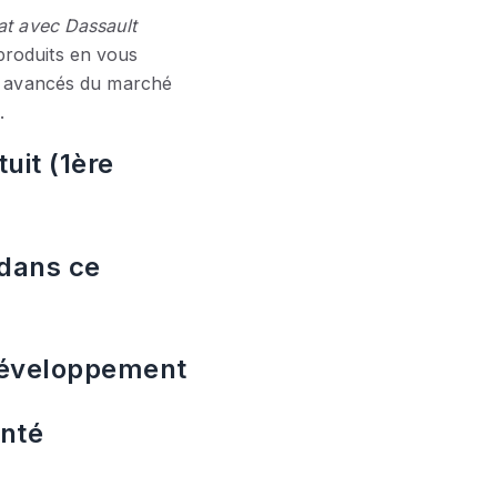
at avec Dassault
produits en vous
us avancés du marché
.
uit (1ère
 dans ce
 développement
nté