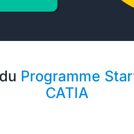
 du
P
rogramme Sta
CATIA