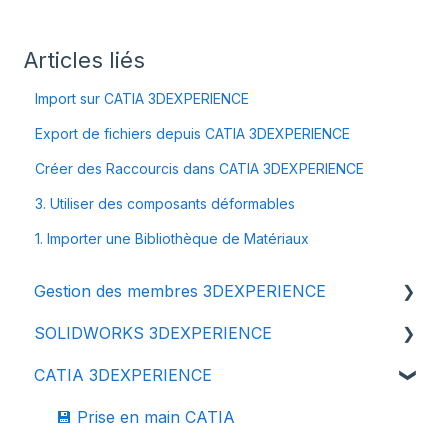
Articles liés
Import sur CATIA 3DEXPERIENCE
Export de fichiers depuis CATIA 3DEXPERIENCE
Créer des Raccourcis dans CATIA 3DEXPERIENCE
3. Utiliser des composants déformables
1. Importer une Bibliothèque de Matériaux
Gestion des membres 3DEXPERIENCE
SOLIDWORKS 3DEXPERIENCE
👩‍🔧 Membres et rôles 3DEXPERIENCE
CATIA 3DEXPERIENCE
🔒 Gestion des données - confidentialité
⬇️ Installation & Mise à jour
SolidWorks & CATIA
💾 Prise en main SolidWorks
💾 Prise en main CATIA